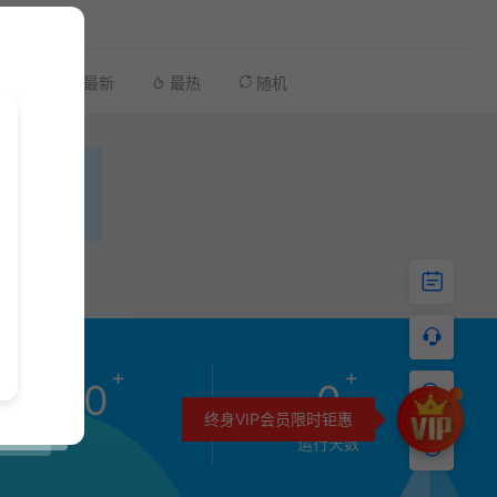
最新
最热
随机
+
+
0
0
终身VIP会员限时钜惠
运行天数