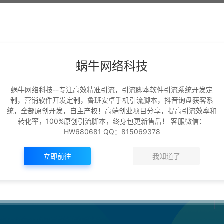
升级VIP无限免费下载
免费
蜗牛网络科技
暂无内容！
蜗牛网络科技--专注高效精准引流，引流脚本软件引流系统开发定
制，营销软件开发定制，鲁班安卓手机引流脚本，抖音询盘获客系
统，全部原创开发，自主产权！高端创业项目分享，提高引流效率和
转化率，100%原创引流脚本，终身包更新售后！ 客服微信：
HW680681 QQ：815069378
立即前往
我知道了
+
+
0
0