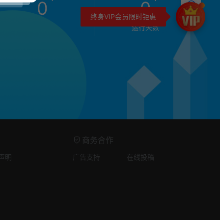
0
0
终身VIP会员限时钜惠
运行天数
商务合作
声明
广告支持
在线投稿