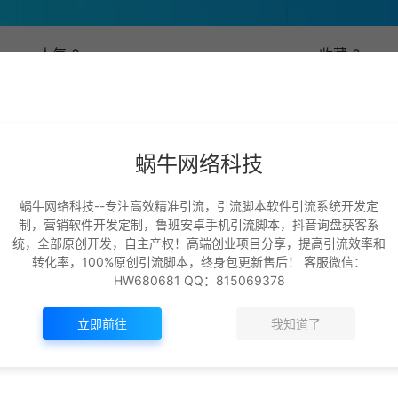
人气 0
收藏 0
发布
问题
帖子
收藏
蜗牛网络科技
蜗牛网络科技--专注高效精准引流，引流脚本软件引流系统开发定
这家伙很懒，暂无动态！
制，营销软件开发定制，鲁班安卓手机引流脚本，抖音询盘获客系
统，全部原创开发，自主产权！高端创业项目分享，提高引流效率和
转化率，100%原创引流脚本，终身包更新售后！ 客服微信：
HW680681 QQ：815069378
立即前往
我知道了
+
+