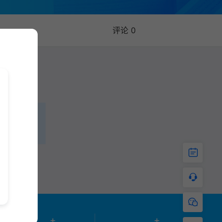
评论 0
+
+