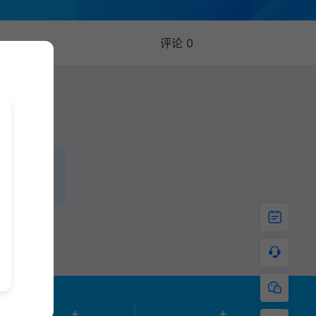
评论 0
+
+