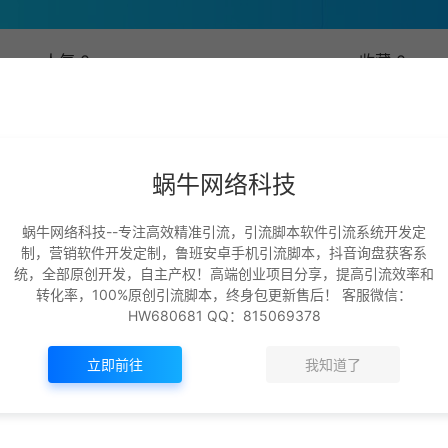
人气 0
收藏 0
发布
问题
帖子
收藏
蜗牛网络科技
蜗牛网络科技--专注高效精准引流，引流脚本软件引流系统开发定
这家伙很懒，暂无动态！
制，营销软件开发定制，鲁班安卓手机引流脚本，抖音询盘获客系
统，全部原创开发，自主产权！高端创业项目分享，提高引流效率和
转化率，100%原创引流脚本，终身包更新售后！ 客服微信：
HW680681 QQ：815069378
立即前往
我知道了
+
+