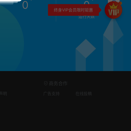
0
0
终身VIP会员限时钜惠
运行天数
商务合作
声明
广告支持
在线投稿